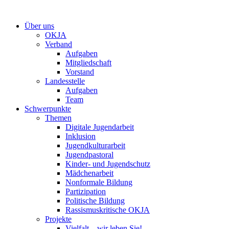
Zum
Inhalt
Über uns
springen
OKJA
Verband
Aufgaben
Mitgliedschaft
Vorstand
Landesstelle
Aufgaben
Team
Schwerpunkte
Themen
Digitale Jugendarbeit
Inklusion
Jugendkulturarbeit
Jugendpastoral
Kinder- und Jugendschutz
Mädchenarbeit
Nonformale Bildung
Partizipation
Politische Bildung
Rassismuskritische OKJA
Projekte
Vielfalt – wir leben Sie!