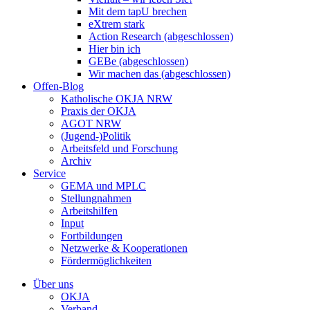
Mit dem tapU brechen
eXtrem stark
Action Research (abgeschlossen)
Hier bin ich
GEBe (abgeschlossen)
Wir machen das (abgeschlossen)
Offen-Blog
Katholische OKJA NRW
Praxis der OKJA
AGOT NRW
(Jugend-)Politik
Arbeitsfeld und Forschung
Archiv
Service
GEMA und MPLC
Stellungnahmen
Arbeitshilfen
Input
Fortbildungen
Netzwerke & Kooperationen
Fördermöglichkeiten
Über uns
OKJA
Verband