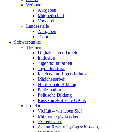
Verband
Aufgaben
Mitgliedschaft
Vorstand
Landesstelle
Aufgaben
Team
Schwerpunkte
Themen
Digitale Jugendarbeit
Inklusion
Jugendkulturarbeit
Jugendpastoral
Kinder- und Jugendschutz
Mädchenarbeit
Nonformale Bildung
Partizipation
Politische Bildung
Rassismuskritische OKJA
Projekte
Vielfalt – wir leben Sie!
Mit dem tapU brechen
eXtrem stark
Action Research (abgeschlossen)