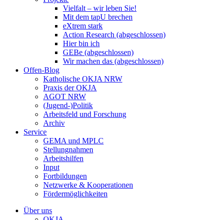
Vielfalt – wir leben Sie!
Mit dem tapU brechen
eXtrem stark
Action Research (abgeschlossen)
Hier bin ich
GEBe (abgeschlossen)
Wir machen das (abgeschlossen)
Offen-Blog
Katholische OKJA NRW
Praxis der OKJA
AGOT NRW
(Jugend-)Politik
Arbeitsfeld und Forschung
Archiv
Service
GEMA und MPLC
Stellungnahmen
Arbeitshilfen
Input
Fortbildungen
Netzwerke & Kooperationen
Fördermöglichkeiten
Über uns
OKJA