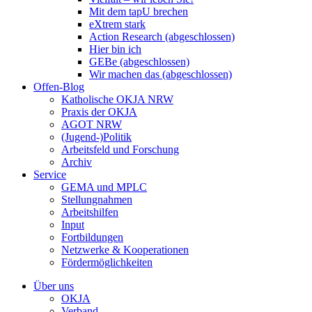
Mit dem tapU brechen
eXtrem stark
Action Research (abgeschlossen)
Hier bin ich
GEBe (abgeschlossen)
Wir machen das (abgeschlossen)
Offen-Blog
Katholische OKJA NRW
Praxis der OKJA
AGOT NRW
(Jugend-)Politik
Arbeitsfeld und Forschung
Archiv
Service
GEMA und MPLC
Stellungnahmen
Arbeitshilfen
Input
Fortbildungen
Netzwerke & Kooperationen
Fördermöglichkeiten
Über uns
OKJA
Verband