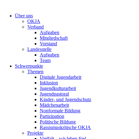
Zum
Inhalt
Über uns
springen
OKJA
Verband
Aufgaben
Mitgliedschaft
Vorstand
Landesstelle
Aufgaben
Team
Schwerpunkte
Themen
Digitale Jugendarbeit
Inklusion
Jugendkulturarbeit
Jugendpastoral
Kinder- und Jugendschutz
Mädchenarbeit
Nonformale Bildung
Partizipation
Politische Bildung
Rassismuskritische OKJA
Projekte
Vielfalt – wir leben Sie!