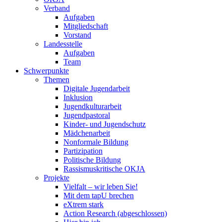
Verband
Aufgaben
Mitgliedschaft
Vorstand
Landesstelle
Aufgaben
Team
Schwerpunkte
Themen
Digitale Jugendarbeit
Inklusion
Jugendkulturarbeit
Jugendpastoral
Kinder- und Jugendschutz
Mädchenarbeit
Nonformale Bildung
Partizipation
Politische Bildung
Rassismuskritische OKJA
Projekte
Vielfalt – wir leben Sie!
Mit dem tapU brechen
eXtrem stark
Action Research (abgeschlossen)