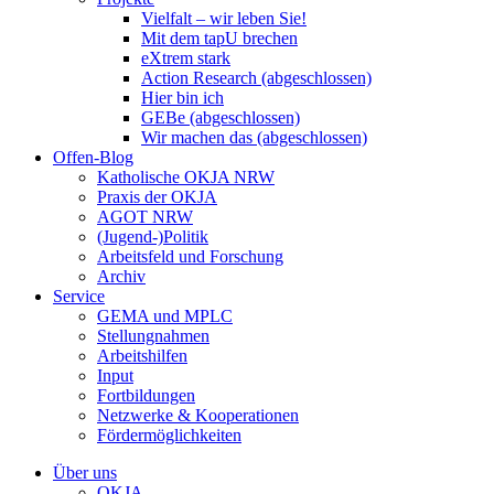
Vielfalt – wir leben Sie!
Mit dem tapU brechen
eXtrem stark
Action Research (abgeschlossen)
Hier bin ich
GEBe (abgeschlossen)
Wir machen das (abgeschlossen)
Offen-Blog
Katholische OKJA NRW
Praxis der OKJA
AGOT NRW
(Jugend-)Politik
Arbeitsfeld und Forschung
Archiv
Service
GEMA und MPLC
Stellungnahmen
Arbeitshilfen
Input
Fortbildungen
Netzwerke & Kooperationen
Fördermöglichkeiten
Über uns
OKJA