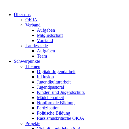
Zum
Inhalt
Über uns
springen
OKJA
Verband
Aufgaben
Mitgliedschaft
Vorstand
Landesstelle
Aufgaben
Team
Schwerpunkte
Themen
Digitale Jugendarbeit
Inklusion
Jugendkulturarbeit
Jugendpastoral
Kinder- und Jugendschutz
Mädchenarbeit
Nonformale Bildung
Partizipation
Politische Bildung
Rassismuskritische OKJA
Projekte
Vielfalt – wir leben Sie!