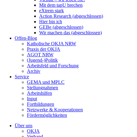
Mit dem tapU brechen
eXtrem stark
Action Research (abgeschlossen)
Hier bin ich
GEBe (abgeschlossen)
Wir machen das (abgeschlossen)
Offen-Blog
Katholische OKJA NRW
Praxis der OKJA
AGOT NRW
(Jugend-)Politik
Arbeitsfeld und Forschung
Archiv
Service
GEMA und MPLC
Stellungnahmen
Arbeitshilfen
Input
Fortbildungen
Netzwerke & Kooperationen
Fördermöglichkeiten
Über uns
OKJA
Verband