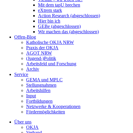
Mit dem tapU brechen
eXtrem stark
Action Research (abgeschlossen)
Hier bin ich
GEBe (abgeschlossen)
Wir machen das (abgeschlossen)
Offen-Blog
Katholische OKJA NRW
Praxis der OKJA
AGOT NRW
(Jugend-)Politik
Arbeitsfeld und Forschung
Archiv
Service
GEMA und MPLC
Stellungnahmen
Arbeitshilfen
Input
Fortbildungen
Netzwerke & Kooperationen
Fördermöglichkeiten
Über uns
OKJA
Verband