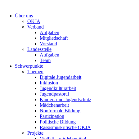
Zum
Inhalt
Über uns
springen
OKJA
Verband
Aufgaben
Mitgliedschaft
Vorstand
Landesstelle
Aufgaben
Team
Schwerpunkte
Themen
Digitale Jugendarbeit
Inklusion
Jugendkulturarbeit
Jugendpastoral
Kinder- und Jugendschutz
Mädchenarbeit
Nonformale Bildung
Partizipation
Politische Bildung
Rassismuskritische OKJA
Projekte
Vielfalt – wir leben Sie!