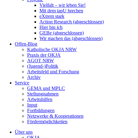
Vielfalt – wir leben Sie!
Mit dem tapU brechen
eXtrem stark
Action Research (abgeschlossen)
Hier bin ich
GEBe (abgeschlossen)
Wir machen das (abgeschlossen)
Offen-Blog
Katholische OKJA NRW
Praxis der OKJA
AGOT NRW
(Jugend-)Politik
Arbeitsfeld und Forschung
Archiv
Service
GEMA und MPLC
Stellungnahmen
Arbeitshilfen
Input
Fortbildungen
Netzwerke & Kooperationen
Fördermöglichkeiten
Über uns
OKJA