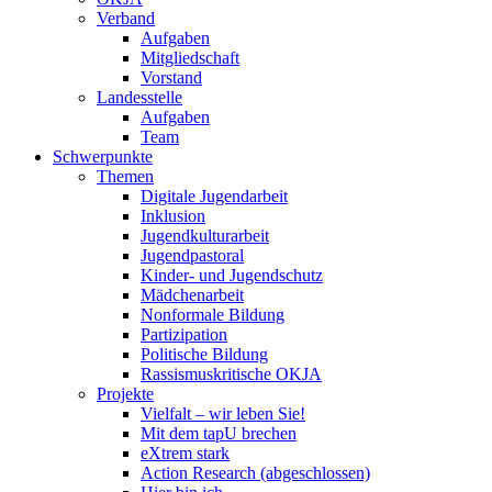
Verband
Aufgaben
Mitgliedschaft
Vorstand
Landesstelle
Aufgaben
Team
Schwerpunkte
Themen
Digitale Jugendarbeit
Inklusion
Jugendkulturarbeit
Jugendpastoral
Kinder- und Jugendschutz
Mädchenarbeit
Nonformale Bildung
Partizipation
Politische Bildung
Rassismuskritische OKJA
Projekte
Vielfalt – wir leben Sie!
Mit dem tapU brechen
eXtrem stark
Action Research (abgeschlossen)