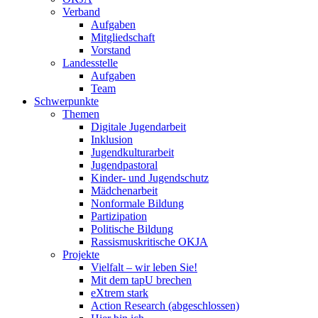
Verband
Aufgaben
Mitgliedschaft
Vorstand
Landesstelle
Aufgaben
Team
Schwerpunkte
Themen
Digitale Jugendarbeit
Inklusion
Jugendkulturarbeit
Jugendpastoral
Kinder- und Jugendschutz
Mädchenarbeit
Nonformale Bildung
Partizipation
Politische Bildung
Rassismuskritische OKJA
Projekte
Vielfalt – wir leben Sie!
Mit dem tapU brechen
eXtrem stark
Action Research (abgeschlossen)