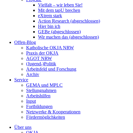
Vielfalt – wir leben Sie!
Mit dem tapU brechen
eXtrem stark
Action Research (abgeschlossen)
Hier bin ich
GEBe (abgeschlossen)
Wir machen das (abgeschlossen)
Offen-Blog
Katholische OKJA NRW
Praxis der OKJA
AGOT NRW
(Jugend-)Politik
Arbeitsfeld und Forschung
Archiv
Service
GEMA und MPLC
Stellungnahmen
Arbeitshilfen
Input
Fortbildungen
Netzwerke & Kooperationen
Fördermöglichkeiten
Über uns
OKJA