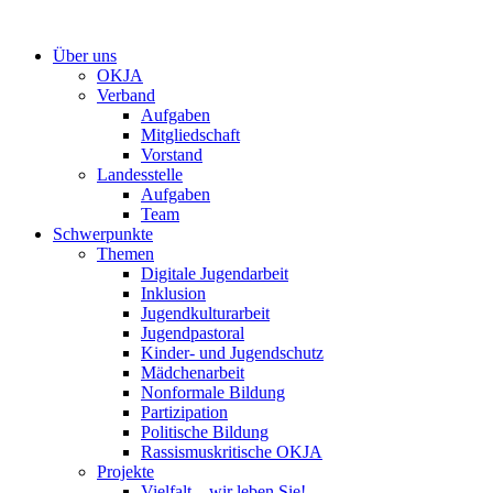
Zum
Inhalt
Über uns
springen
OKJA
Verband
Aufgaben
Mitgliedschaft
Vorstand
Landesstelle
Aufgaben
Team
Schwerpunkte
Themen
Digitale Jugendarbeit
Inklusion
Jugendkulturarbeit
Jugendpastoral
Kinder- und Jugendschutz
Mädchenarbeit
Nonformale Bildung
Partizipation
Politische Bildung
Rassismuskritische OKJA
Projekte
Vielfalt – wir leben Sie!