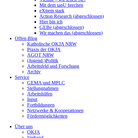
Mit dem tapU brechen
eXtrem stark
Action Research (abgeschlossen)
Hier bin ich
GEBe (abgeschlossen)
Wir machen das (abgeschlossen)
Offen-Blog
Katholische OKJA NRW
Praxis der OKJA
AGOT NRW
(Jugend-)Politik
Arbeitsfeld und Forschung
Archiv
Service
GEMA und MPLC
Stellungnahmen
Arbeitshilfen
Input
Fortbildungen
Netzwerke & Kooperationen
Fördermöglichkeiten
Über uns
OKJA
Verband