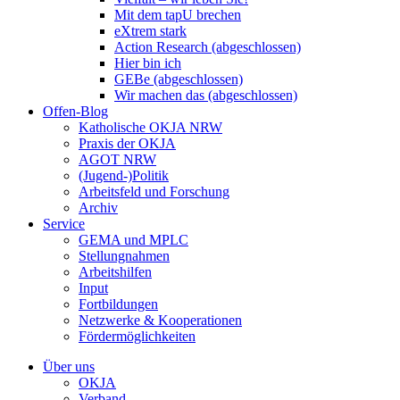
Mit dem tapU brechen
eXtrem stark
Action Research (abgeschlossen)
Hier bin ich
GEBe (abgeschlossen)
Wir machen das (abgeschlossen)
Offen-Blog
Katholische OKJA NRW
Praxis der OKJA
AGOT NRW
(Jugend-)Politik
Arbeitsfeld und Forschung
Archiv
Service
GEMA und MPLC
Stellungnahmen
Arbeitshilfen
Input
Fortbildungen
Netzwerke & Kooperationen
Fördermöglichkeiten
Über uns
OKJA
Verband