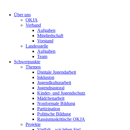
Zum
Inhalt
Über uns
springen
OKJA
Verband
Aufgaben
Mitgliedschaft
Vorstand
Landesstelle
Aufgaben
Team
Schwerpunkte
Themen
Digitale Jugendarbeit
Inklusion
Jugendkulturarbeit
Jugendpastoral
Kinder- und Jugendschutz
Mädchenarbeit
Nonformale Bildung
Partizipation
Politische Bildung
Rassismuskritische OKJA
Projekte
Vielfalt – wir leben Sie!