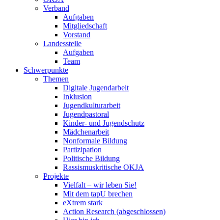
Verband
Aufgaben
Mitgliedschaft
Vorstand
Landesstelle
Aufgaben
Team
Schwerpunkte
Themen
Digitale Jugendarbeit
Inklusion
Jugendkulturarbeit
Jugendpastoral
Kinder- und Jugendschutz
Mädchenarbeit
Nonformale Bildung
Partizipation
Politische Bildung
Rassismuskritische OKJA
Projekte
Vielfalt – wir leben Sie!
Mit dem tapU brechen
eXtrem stark
Action Research (abgeschlossen)