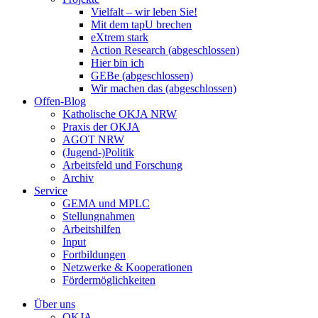
Vielfalt – wir leben Sie!
Mit dem tapU brechen
eXtrem stark
Action Research (abgeschlossen)
Hier bin ich
GEBe (abgeschlossen)
Wir machen das (abgeschlossen)
Offen-Blog
Katholische OKJA NRW
Praxis der OKJA
AGOT NRW
(Jugend-)Politik
Arbeitsfeld und Forschung
Archiv
Service
GEMA und MPLC
Stellungnahmen
Arbeitshilfen
Input
Fortbildungen
Netzwerke & Kooperationen
Fördermöglichkeiten
Über uns
OKJA