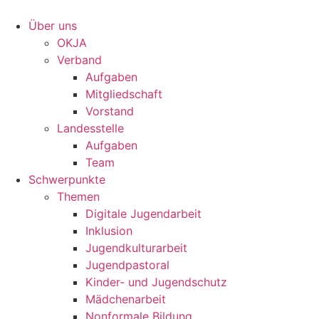
Zum
Inhalt
Über uns
springen
OKJA
Verband
Aufgaben
Mitgliedschaft
Vorstand
Landesstelle
Aufgaben
Team
Schwerpunkte
Themen
Digitale Jugendarbeit
Inklusion
Jugendkulturarbeit
Jugendpastoral
Kinder- und Jugendschutz
Mädchenarbeit
Nonformale Bildung