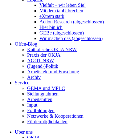
Vielfalt – wir leben Sie!
Mit dem tapU brechen
eXtrem stark
Action Research (abgeschlossen)
Hier bin ich
GEBe (abgeschlossen)
Wir machen das (abgeschlossen)
Offen-Blog
Katholische OKJA NRW
Praxis der OKJA
AGOT NRW
(Jugend-)Politik
Arbeitsfeld und Forschung
Archiv
Service
GEMA und MPLC
Stellungnahmen
Arbeitshilfen
Input
Fortbildungen
Netzwerke & Kooperationen
Fördermöglichkeiten
Über uns
OKJA