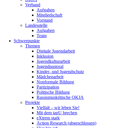
Verband
Aufgaben
Mitgliedschaft
Vorstand
Landesstelle
Aufgaben
Team
Schwerpunkte
Themen
Digitale Jugendarbeit
Inklusion
Jugendkulturarbeit
Jugendpastoral
Kinder- und Jugendschutz
Mädchenarbeit
Nonformale Bildung
Partizipation
Politische Bildung
Rassismuskritische OKJA
Projekte
Vielfalt – wir leben Sie!
Mit dem tapU brechen
eXtrem stark
Action Research (abgeschlossen)