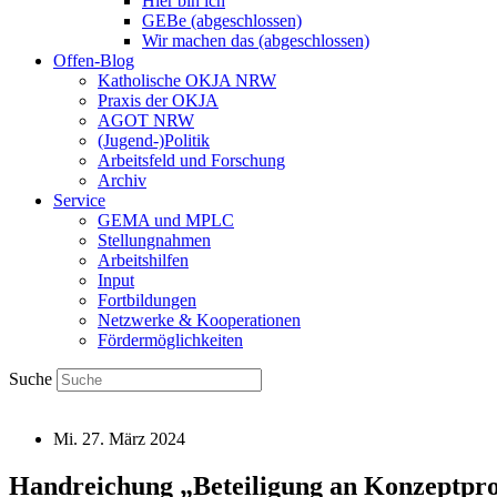
Hier bin ich
GEBe (abgeschlossen)
Wir machen das (abgeschlossen)
Offen-Blog
Katholische OKJA NRW
Praxis der OKJA
AGOT NRW
(Jugend-)Politik
Arbeitsfeld und Forschung
Archiv
Service
GEMA und MPLC
Stellungnahmen
Arbeitshilfen
Input
Fortbildungen
Netzwerke & Kooperationen
Fördermöglichkeiten
Suche
Mi. 27. März 2024
Handreichung „Beteiligung an Konzeptpr