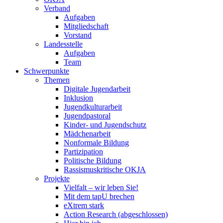
Verband
Aufgaben
Mitgliedschaft
Vorstand
Landesstelle
Aufgaben
Team
Schwerpunkte
Themen
Digitale Jugendarbeit
Inklusion
Jugendkulturarbeit
Jugendpastoral
Kinder- und Jugendschutz
Mädchenarbeit
Nonformale Bildung
Partizipation
Politische Bildung
Rassismuskritische OKJA
Projekte
Vielfalt – wir leben Sie!
Mit dem tapU brechen
eXtrem stark
Action Research (abgeschlossen)