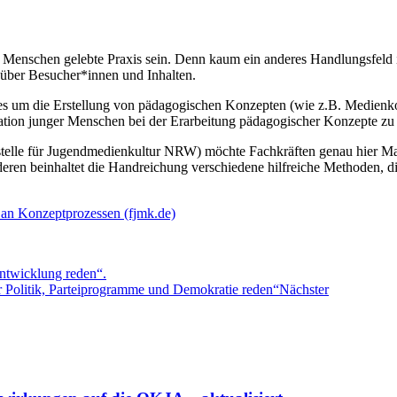
r Menschen gelebte Praxis sein. Denn kaum ein anderes Handlungsfeld i
nüber Besucher*innen und Inhalten.
 es um die Erstellung von pädagogischen Konzepten (wie z.B. Medienkon
ation junger Menschen bei der Erarbeitung pädagogischer Konzepte zu
stelle für Jugendmedienkultur NRW) möchte Fachkräften genau hier Ma
eren beinhaltet die Handreichung verschiedene hilfreiche Methoden, die
 an Konzeptprozessen (fjmk.de)
ntwicklung reden“.
r Politik, Parteiprogramme und Demokratie reden“
Nächster