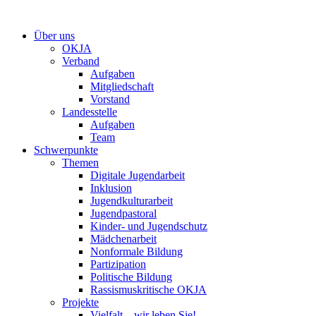
Zum
Inhalt
Über uns
springen
OKJA
Verband
Aufgaben
Mitgliedschaft
Vorstand
Landesstelle
Aufgaben
Team
Schwerpunkte
Themen
Digitale Jugendarbeit
Inklusion
Jugendkulturarbeit
Jugendpastoral
Kinder- und Jugendschutz
Mädchenarbeit
Nonformale Bildung
Partizipation
Politische Bildung
Rassismuskritische OKJA
Projekte
Vielfalt – wir leben Sie!