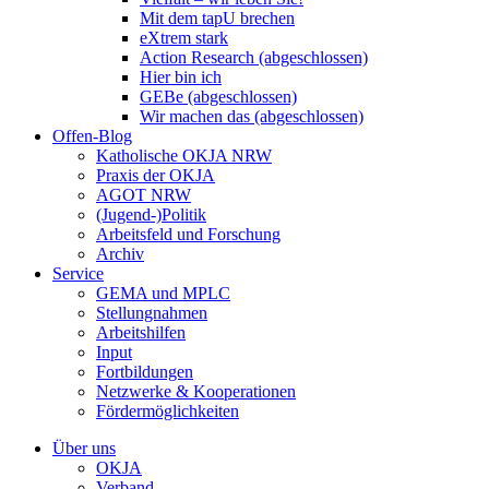
Mit dem tapU brechen
eXtrem stark
Action Research (abgeschlossen)
Hier bin ich
GEBe (abgeschlossen)
Wir machen das (abgeschlossen)
Offen-Blog
Katholische OKJA NRW
Praxis der OKJA
AGOT NRW
(Jugend-)Politik
Arbeitsfeld und Forschung
Archiv
Service
GEMA und MPLC
Stellungnahmen
Arbeitshilfen
Input
Fortbildungen
Netzwerke & Kooperationen
Fördermöglichkeiten
Über uns
OKJA
Verband