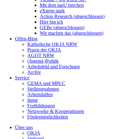
Mit dem tapU brechen
eXtrem stark
Action Research (abgeschlossen)
Hier bin ich
GEBe (abgeschlossen)
Wir machen das (abgeschlossen)
Offen-Blog
Katholische OKJA NRW
Praxis der OKJA
AGOT NRW
(Jugend-)Politik
Arbeitsfeld und Forschung
Archiv
Service
GEMA und MPLC
Stellungnahmen
Arbeitshilfen
Input
Fortbildungen
Netzwerke & Kooperationen
Fördermöglichkeiten
Über uns
OKJA
Verband