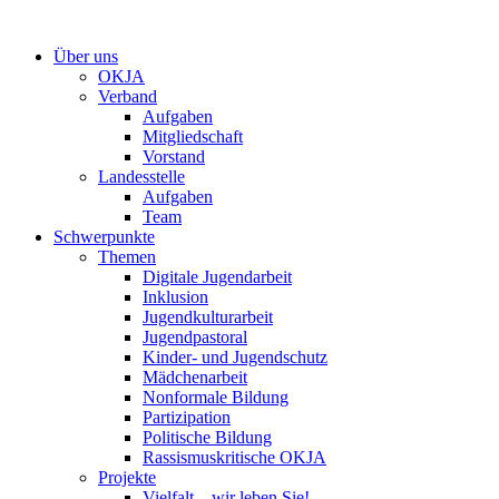
Zum
Inhalt
Über uns
springen
OKJA
Verband
Aufgaben
Mitgliedschaft
Vorstand
Landesstelle
Aufgaben
Team
Schwerpunkte
Themen
Digitale Jugendarbeit
Inklusion
Jugendkulturarbeit
Jugendpastoral
Kinder- und Jugendschutz
Mädchenarbeit
Nonformale Bildung
Partizipation
Politische Bildung
Rassismuskritische OKJA
Projekte
Vielfalt – wir leben Sie!