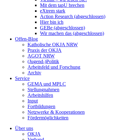
Mit dem tapU brechen
eXtrem stark
Action Research (abgeschlossen)
Hier bin ich
GEBe (abgeschlossen)
Wir machen das (abgeschlossen)
Offen-Blog
Katholische OKJA NRW
Praxis der OKJA
AGOT NRW
(Jugend-)Politik
Arbeitsfeld und Forschung
Archiv
Service
GEMA und MPLC
Stellungnahmen
Arbeitshilfen
Input
Fortbildungen
Netzwerke & Kooperationen
Fördermöglichkeiten
Über uns
OKJA
Verband