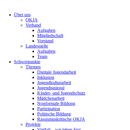
Zum
Inhalt
Über uns
springen
OKJA
Verband
Aufgaben
Mitgliedschaft
Vorstand
Landesstelle
Aufgaben
Team
Schwerpunkte
Themen
Digitale Jugendarbeit
Inklusion
Jugendkulturarbeit
Jugendpastoral
Kinder- und Jugendschutz
Mädchenarbeit
Nonformale Bildung
Partizipation
Politische Bildung
Rassismuskritische OKJA
Projekte
Vielfalt – wir leben Sie!