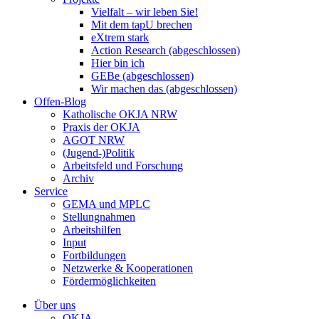
Vielfalt – wir leben Sie!
Mit dem tapU brechen
eXtrem stark
Action Research (abgeschlossen)
Hier bin ich
GEBe (abgeschlossen)
Wir machen das (abgeschlossen)
Offen-Blog
Katholische OKJA NRW
Praxis der OKJA
AGOT NRW
(Jugend-)Politik
Arbeitsfeld und Forschung
Archiv
Service
GEMA und MPLC
Stellungnahmen
Arbeitshilfen
Input
Fortbildungen
Netzwerke & Kooperationen
Fördermöglichkeiten
Über uns
OKJA