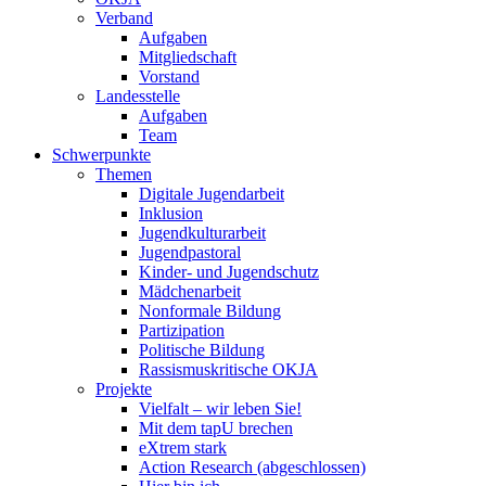
Verband
Aufgaben
Mitgliedschaft
Vorstand
Landesstelle
Aufgaben
Team
Schwerpunkte
Themen
Digitale Jugendarbeit
Inklusion
Jugendkulturarbeit
Jugendpastoral
Kinder- und Jugendschutz
Mädchenarbeit
Nonformale Bildung
Partizipation
Politische Bildung
Rassismuskritische OKJA
Projekte
Vielfalt – wir leben Sie!
Mit dem tapU brechen
eXtrem stark
Action Research (abgeschlossen)