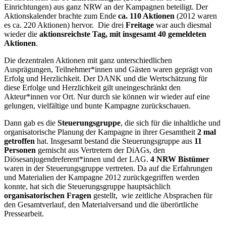
Einrichtungen) aus ganz NRW an der Kampagnen beteiligt. Der
Aktionskalender brachte zum Ende
ca. 110 Aktionen
(2012 waren
es ca. 220 Aktionen) hervor. Die drei
Freitage
war auch diesmal
wieder die
aktionsreichste Tag, mit insgesamt 40 gemeldeten
Aktionen
.
Die dezentralen Aktionen mit ganz unterschiedlichen
Ausprägungen, Teilnehmer*innen und Gästen waren geprägt von
Erfolg und Herzlichkeit. Der DANK und die Wertschätzung für
diese Erfolge und Herzlichkeit gilt uneingeschränkt den
Akteur*innen vor Ort. Nur durch sie können wir wieder auf eine
gelungen, vielfältige und bunte Kampagne zurückschauen.
Dann gab es die
Steuerungsgruppe
, die sich für die inhaltliche und
organisatorische Planung der Kampagne in ihrer Gesamtheit
2 mal
getroffen
hat. Insgesamt bestand die Steuerungsgruppe aus
11
Personen
gemischt aus Vertretern der DiAGs, den
Diösesanjugendreferent*innen und der LAG.
4 NRW Bistümer
waren in der Steuerungsgruppe vertreten. Da auf die Erfahrungen
und Materialien der Kampagne 2012 zurückgegriffen werden
konnte, hat sich die Steuerungsgruppe hauptsächlich
organisatorischen Fragen
gestellt, wie zeitliche Absprachen für
den Gesamtverlauf, den Materialversand und die überörtliche
Pressearbeit.