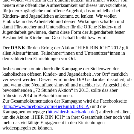
neuem eine öffentliche Aufmerksamkeit auf dieses unverzichtbare,
für jeden zugängliche und offene Angebot, das unmittelbar bei
Kindern- und Jugendlichen ankommt, zu lenken. Wir wollen
Einblicke in das Arbeitsfeld und dessen Wirkungen schaffen und
damit Fürsprecher und Unterstützer für die Offene Kinder- und
Jugendarbeit gewinnen, damit diese Form der Jugendarbeit fester
Bestandteil in Kirche und Gesellschaft bleibt bzw. wird.
Der
DANK
für den Erfolg der Aktion “HIER BIN ICH” 2012 gilt
allen Akteur*innen, Teilnehmer*innen und Unterstützer*innen in
den zahlreichen Einrichtungen vor Ort.
Insbesondere konnte durch die Kampagne der Stellenwert der
katholischen offenen Kinder- und Jugendarbeit „vor Ort“ merklich
verbessert werden. Derzeit wird in den DiAGs darüber diskutiert, ob
und wann eine Neuauflage sinnvoll und machbar ist. Angesicht der
bevorstehenden „72 Stunden Aktion“ in 2013, sollte das aber
frühestens 2014 in Betracht kommen.
Zur Gesamtdokumentation der Kampagne wird die Facebookseite
(
http://www.facebook.com/HierBinIch.OKJA
) und die
Kampagnenhomepage (
http://hier-bin-ich-okja.de
/) aufrechterhalten,
um die Aktion „HIER BIN ICH“ in ihrer Gesamtheit aber noch viel
mehr das vielfältige Engagement in den Einrichtungen
wiederspiegeln zu können.