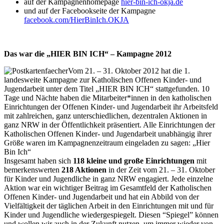
auf der Kampagnenhomepage
hier-bin-ich-okja.de
und auf der Facebookseite der Kampagne
facebook.com/HierBinIch.OKJA
Das war die „HIER BIN ICH“ – Kampagne 2012
Vom 21. – 31. Oktober 2012 hat die 1.
landesweite Kampagne zur Katholischen Offenen Kinder- und
Jugendarbeit unter dem Titel „HIER BIN ICH“ stattgefunden. 10
Tage und Nächte haben die Mitarbeiter*innen in den katholischen
Einrichtungen der Offenen Kinder- und Jugendarbeit ihr Arbeitsfeld
mit zahlreichen, ganz unterschiedlichen, dezentralen Aktionen in
ganz NRW in der Öffentlichkeit präsentiert. Alle Einrichtungen der
Katholischen Offenen Kinder- und Jugendarbeit unabhängig ihrer
Größe waren im Kampagnenzeitraum eingeladen zu sagen: „Hier
Bin Ich“
Insgesamt haben sich
118 kleine und große Einrichtungen
mit
bemerkenswerten
218 Aktionen
in der Zeit vom 21. – 31. Oktober
für Kinder und Jugendliche in ganz NRW engagiert. Jede einzelne
Aktion war ein wichtiger Beitrag im Gesamtfeld der Katholischen
Offenen Kinder- und Jugendarbeit und hat ein Abbild von der
Vielfältigkeit der täglichen Arbeit in den Einrichtungen mit und für
Kinder und Jugendliche wiedergespiegelt. Diesen “Spiegel” können
und wollen wir auch in der Zukunft nutzen, um immer wieder von