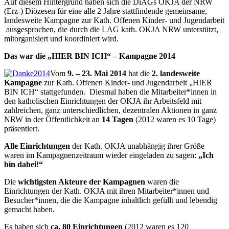
Auf diesem Hintergrund haben sich die DiAGs OKJA der NRW
(Erz-) Diözesen für eine alle 2 Jahre stattfindende gemeinsame,
landesweite Kampagne zur Kath. Offenen Kinder- und Jugendarbeit
ausgesprochen, die durch die LAG kath. OKJA NRW unterstützt,
mitorganisiert und koordiniert wird.
Das war die „HIER BIN ICH“ – Kampagne 2014
Vom
9. – 23. Mai 2014
hat die
2. landesweite
Kampagne
zur Kath. Offenen Kinder- und Jugendarbeit „HIER
BIN ICH“ stattgefunden. Diesmal haben die Mitarbeiter*innen in
den katholischen Einrichtungen der OKJA ihr Arbeitsfeld mit
zahlreichen, ganz unterschiedlichen, dezentralen Aktionen in ganz
NRW in der Öffentlichkeit an
14 Tagen
(2012 waren es 10 Tage)
präsentiert.
Alle Einrichtungen
der Kath. OKJA unabhängig ihrer Größe
waren im Kampagnenzeitraum wieder eingeladen zu sagen:
„Ich
bin dabei!“
Die
wichtigsten Akteure der Kampagnen
waren die
Einrichtungen der Kath. OKJA mit ihren Mitarbeiter*innen und
Besucher*innen, die die Kampagne inhaltlich gefüllt und lebendig
gemacht haben.
Es haben sich
ca. 80 Einrichtungen
(2012 waren es 120