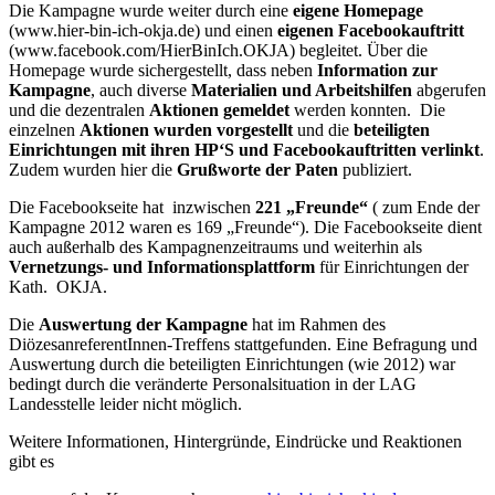
Die Kampagne wurde weiter durch eine
eigene Homepage
(www.hier-bin-ich-okja.de) und einen
eigenen Facebookauftritt
(www.facebook.com/HierBinIch.OKJA) begleitet. Über die
Homepage wurde sichergestellt, dass neben
Information zur
Kampagne
, auch diverse
Materialien und Arbeitshilfen
abgerufen
und die dezentralen
Aktionen gemeldet
werden konnten. Die
einzelnen
Aktionen wurden vorgestellt
und die
beteiligten
Einrichtungen mit ihren HP‘S und Facebookauftritten verlinkt
.
Zudem wurden hier die
Grußworte der Paten
publiziert.
Die Facebookseite hat inzwischen
221 „Freunde“
( zum Ende der
Kampagne 2012 waren es 169 „Freunde“). Die Facebookseite dient
auch außerhalb des Kampagnenzeitraums und weiterhin als
Vernetzungs- und Informationsplattform
für Einrichtungen der
Kath. OKJA.
Die
Auswertung der Kampagne
hat im Rahmen des
DiözesanreferentInnen-Treffens stattgefunden. Eine Befragung und
Auswertung durch die beteiligten Einrichtungen (wie 2012) war
bedingt durch die veränderte Personalsituation in der LAG
Landesstelle leider nicht möglich.
Weitere Informationen, Hintergründe, Eindrücke und Reaktionen
gibt es