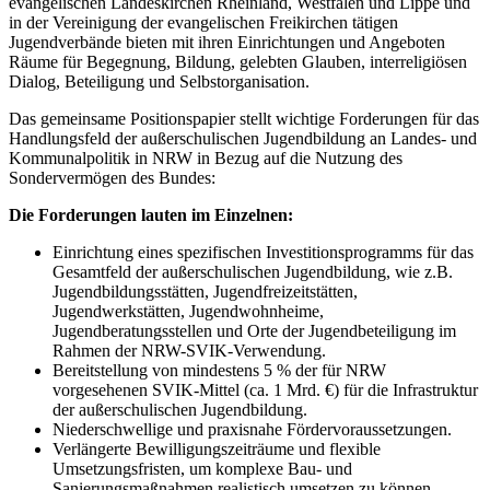
evangelischen Landeskirchen Rheinland, Westfalen und Lippe und
in der Vereinigung der evangelischen Freikirchen tätigen
Jugendverbände bieten mit ihren Einrichtungen und Angeboten
Räume für Begegnung, Bildung, gelebten Glauben, interreligiösen
Dialog, Beteiligung und Selbstorganisation.
Das gemeinsame Positionspapier stellt wichtige Forderungen für das
Handlungsfeld der außerschulischen Jugendbildung an Landes- und
Kommunalpolitik in NRW in Bezug auf die Nutzung des
Sondervermögen des Bundes:
Die Forderungen lauten im Einzelnen:
Einrichtung eines spezifischen Investitionsprogramms für das
Gesamtfeld der außerschulischen Jugendbildung, wie z.B.
Jugendbildungsstätten, Jugendfreizeitstätten,
Jugendwerkstätten, Jugendwohnheime,
Jugendberatungsstellen und Orte der Jugendbeteiligung im
Rahmen der NRW-SVIK-Verwendung.
Bereitstellung von mindestens 5 % der für NRW
vorgesehenen SVIK-Mittel (ca. 1 Mrd. €) für die Infrastruktur
der außerschulischen Jugendbildung.
Niederschwellige und praxisnahe Fördervoraussetzungen.
Verlängerte Bewilligungszeiträume und flexible
Umsetzungsfristen, um komplexe Bau- und
Sanierungsmaßnahmen realistisch umsetzen zu können.