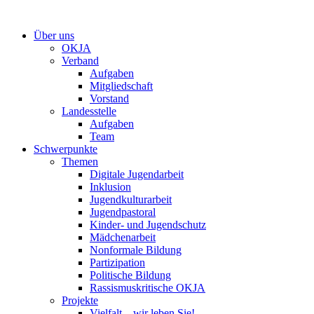
Zum
Inhalt
Über uns
springen
OKJA
Verband
Aufgaben
Mitgliedschaft
Vorstand
Landesstelle
Aufgaben
Team
Schwerpunkte
Themen
Digitale Jugendarbeit
Inklusion
Jugendkulturarbeit
Jugendpastoral
Kinder- und Jugendschutz
Mädchenarbeit
Nonformale Bildung
Partizipation
Politische Bildung
Rassismuskritische OKJA
Projekte
Vielfalt – wir leben Sie!