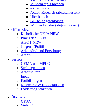
Mit dem tapU brechen
eXtrem stark
Action Research (abgeschlossen)
Hier bin ich
GEBe (abgeschlossen)
Wir machen das (abgeschlossen)
Offen-Blog
Katholische OKJA NRW
Praxis der OKJA
AGOT NRW
(Jugend-)Politik
Arbeitsfeld und Forschung
Archiv
Service
GEMA und MPLC
Stellungnahmen
Arbeitshilfen
Input
Fortbildungen
Netzwerke & Kooperationen
Fördermöglichkeiten
Über uns
OKJA
Verband