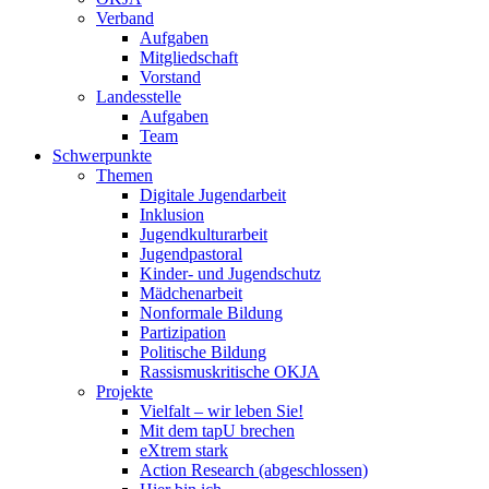
Verband
Aufgaben
Mitgliedschaft
Vorstand
Landesstelle
Aufgaben
Team
Schwerpunkte
Themen
Digitale Jugendarbeit
Inklusion
Jugendkulturarbeit
Jugendpastoral
Kinder- und Jugendschutz
Mädchenarbeit
Nonformale Bildung
Partizipation
Politische Bildung
Rassismuskritische OKJA
Projekte
Vielfalt – wir leben Sie!
Mit dem tapU brechen
eXtrem stark
Action Research (abgeschlossen)