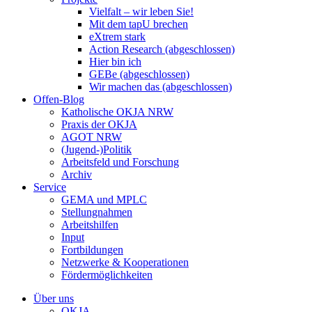
Vielfalt – wir leben Sie!
Mit dem tapU brechen
eXtrem stark
Action Research (abgeschlossen)
Hier bin ich
GEBe (abgeschlossen)
Wir machen das (abgeschlossen)
Offen-Blog
Katholische OKJA NRW
Praxis der OKJA
AGOT NRW
(Jugend-)Politik
Arbeitsfeld und Forschung
Archiv
Service
GEMA und MPLC
Stellungnahmen
Arbeitshilfen
Input
Fortbildungen
Netzwerke & Kooperationen
Fördermöglichkeiten
Über uns
OKJA