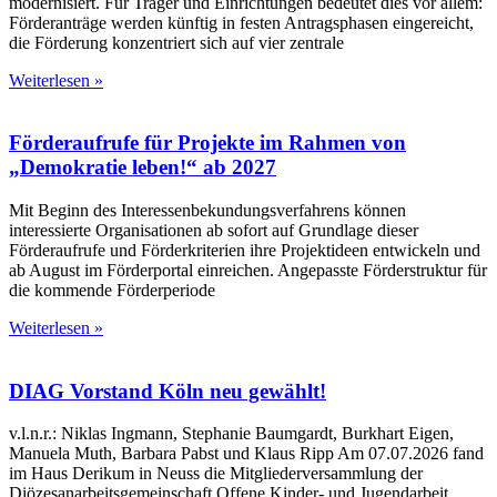
modernisiert. Für Träger und Einrichtungen bedeutet dies vor allem:
Förderanträge werden künftig in festen Antragsphasen eingereicht,
die Förderung konzentriert sich auf vier zentrale
Weiterlesen »
Förderaufrufe für Projekte im Rahmen von
„Demokratie leben!“ ab 2027
Mit Beginn des Interessenbekundungsverfahrens können
interessierte Organisationen ab sofort auf Grundlage dieser
Förderaufrufe und Förderkriterien ihre Projektideen entwickeln und
ab August im Förderportal einreichen. Angepasste Förderstruktur für
die kommende Förderperiode
Weiterlesen »
DIAG Vorstand Köln neu gewählt!
v.l.n.r.: Niklas Ingmann, Stephanie Baumgardt, Burkhart Eigen,
Manuela Muth, Barbara Pabst und Klaus Ripp Am 07.07.2026 fand
im Haus Derikum in Neuss die Mitgliederversammlung der
Diözesanarbeitsgemeinschaft Offene Kinder- und Jugendarbeit