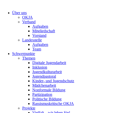
Zum
Inhalt
Über uns
springen
OKJA
Verband
Aufgaben
Mitgliedschaft
Vorstand
Landesstelle
Aufgaben
Team
Schwerpunkte
Themen
Digitale Jugendarbeit
Inklusion
Jugendkulturarbeit
Jugendpastoral
Kinder- und Jugendschutz
Mädchenarbeit
Nonformale Bildung
Partizipation
Politische Bildung
Rassismuskritische OKJA
Projekte
Vielfalt – wir leben Sie!