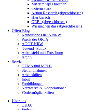
Mit dem tapU brechen
eXtrem stark
Action Research (abgeschlossen)
Hier bin ich
GEBe (abgeschlossen)
Wir machen das (abgeschlossen)
Offen-Blog
Katholische OKJA NRW
Praxis der OKJA
AGOT NRW
(Jugend-)Politik
Arbeitsfeld und Forschung
Archiv
Service
GEMA und MPLC
Stellungnahmen
Arbeitshilfen
Input
Fortbildungen
Netzwerke & Kooperationen
Fördermöglichkeiten
Über uns
OKJA
Verband