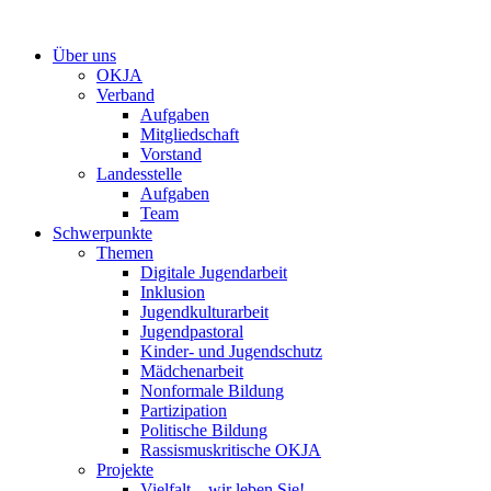
Zum
Inhalt
Über uns
springen
OKJA
Verband
Aufgaben
Mitgliedschaft
Vorstand
Landesstelle
Aufgaben
Team
Schwerpunkte
Themen
Digitale Jugendarbeit
Inklusion
Jugendkulturarbeit
Jugendpastoral
Kinder- und Jugendschutz
Mädchenarbeit
Nonformale Bildung
Partizipation
Politische Bildung
Rassismuskritische OKJA
Projekte
Vielfalt – wir leben Sie!