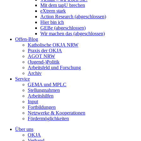
Mit dem tapU brechen
eXtrem stark
Action Research (abgeschlossen)
Hier bin ich
GEBe (abgeschlossen)
Wir machen das (abgeschlossen)
Offen-Blog
Katholische OKJA NRW
Praxis der OKJA
AGOT NRW
(Jugend-)Politik
Arbeitsfeld und Forschung
Archiv
Service
GEMA und MPLC
Stellungnahmen
Arbeitshilfen
Input
Fortbildungen
Netzwerke & Kooperationen
Fördermöglichkeiten
Über uns
OKJA
Verband