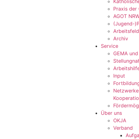
Katholisc
Praxis der
AGOT NR
(Jugend-)P
Arbeitsfel
Archiv
Service
GEMA und
Stellungn
Arbeitshilf
Input
Fortbildun
Netzwerke
Kooperati
Fördermögl
Über uns
OKJA
Verband
Aufg