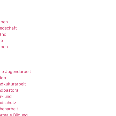
aben
iedschaft
and
le
aben
ale Jugendarbeit
sion
dkulturarbeit
dpastoral
r- und
ndschutz
henarbeit
rmale Bildung