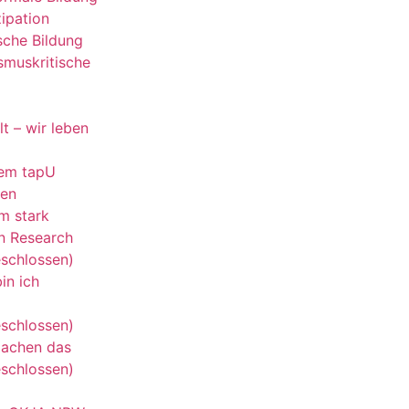
zipation
ische Bildung
smuskritische
lt – wir leben
dem tapU
hen
m stark
n Research
schlossen)
in ich
schlossen)
machen das
schlossen)