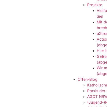
Projekte
Vielfa
Sie!
Mit 
brec
eXtre
Actio
(abge
Hier b
GEBe
(abge
Wir 
(abge
Offen-Blog
Katholisc
Praxis der
AGOT NR
(Jugend-)P