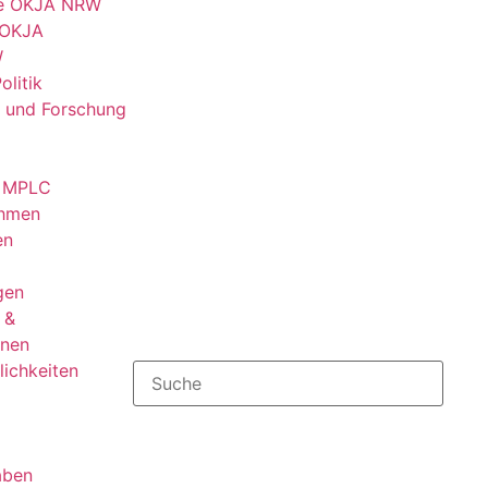
he OKJA NRW
 OKJA
W
olitik
d und Forschung
 MPLC
ahmen
en
gen
 &
onen
ichkeiten
aben