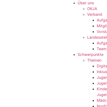
Über uns
OKJA
Verband
Aufg
Mitgl
Vorst
Landesstel
Aufg
Team
Schwerpunkte
Themen
Digit
Inklu
Jugen
Jugen
Kinde
Juge
Mädc
Nonfo