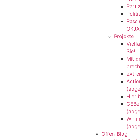
Parti
Polit
Rassi
OKJA
Projekte
Vielfa
Sie!
Mit 
brec
eXtre
Actio
(abge
Hier b
GEBe
(abge
Wir 
(abge
Offen-Blog