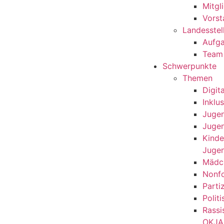
Mitgl
Vorst
Landesstel
Aufg
Team
Schwerpunkte
Themen
Digit
Inklu
Jugen
Jugen
Kinde
Juge
Mädc
Nonfo
Parti
Polit
Rassi
OKJA