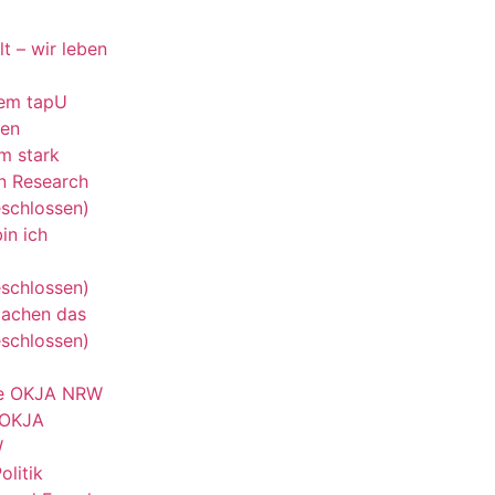
lt – wir leben
dem tapU
hen
m stark
n Research
schlossen)
in ich
schlossen)
machen das
schlossen)
he OKJA NRW
 OKJA
W
olitik