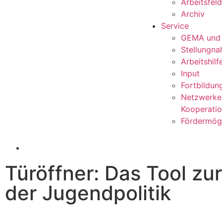
Arbeitsfel
Archiv
Service
GEMA und
Stellungn
Arbeitshilf
Input
Fortbildun
Netzwerke
Kooperati
Fördermögl
Türöffner: Das Tool zu
der Jugendpolitik