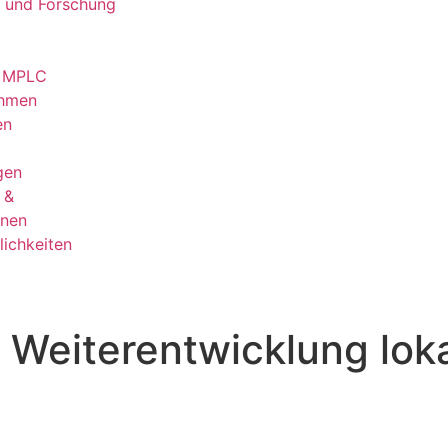
d und Forschung
 MPLC
ahmen
en
gen
 &
onen
ichkeiten
r Weiterentwicklung lok