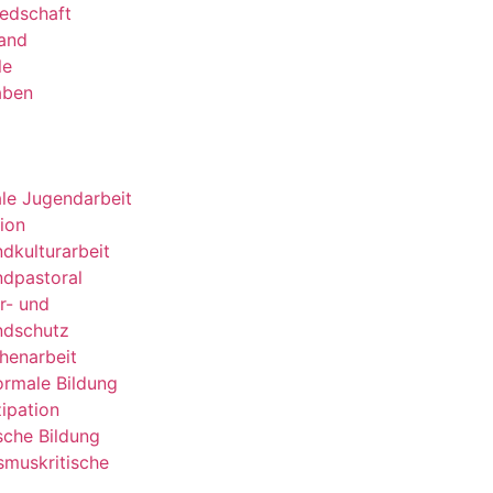
iedschaft
and
le
aben
ale Jugendarbeit
sion
dkulturarbeit
dpastoral
r- und
ndschutz
henarbeit
rmale Bildung
zipation
ische Bildung
smuskritische