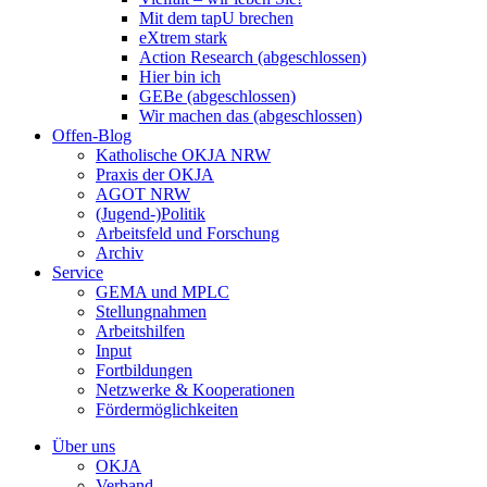
Mit dem tapU brechen
eXtrem stark
Action Research (abgeschlossen)
Hier bin ich
GEBe (abgeschlossen)
Wir machen das (abgeschlossen)
Offen-Blog
Katholische OKJA NRW
Praxis der OKJA
AGOT NRW
(Jugend-)Politik
Arbeitsfeld und Forschung
Archiv
Service
GEMA und MPLC
Stellungnahmen
Arbeitshilfen
Input
Fortbildungen
Netzwerke & Kooperationen
Fördermöglichkeiten
Über uns
OKJA
Verband