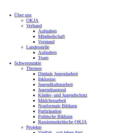
Zum
Inhalt
Über uns
springen
OKJA
Verband
Aufgaben
Mitgliedschaft
Vorstand
Landesstelle
Aufgaben
Team
Schwerpunkte
Themen
Digitale Jugendarbeit
Inklusion
Jugendkulturarbeit
Jugendpastoral
Kinder- und Jugendschutz
Mädchenarbeit
Nonformale Bildung
Partizipation
Politische Bildung
Rassismuskritische OKJA
Projekte
Vielfalt – wir leben Sie!