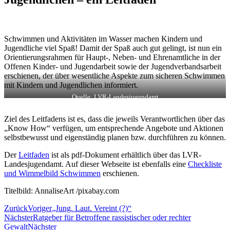
Schwimmen und Aktivitäten im Wasser machen Kindern und
Jugendliche viel Spaß! Damit der Spaß auch gut gelingt, ist nun ein
Orientierungsrahmen für Haupt-, Neben- und Ehrenamtliche in der
Offenen Kinder- und Jugendarbeit sowie der Jugendverbandsarbeit
erschienen, der über wesentliche Aspekte zum sicheren Schwimmen
mit Kindern und Jugendlichen informiert.
Quelle: LVR-Landesjugendamt
Ziel des Leitfadens ist es, dass die jeweils Verantwortlichen über das
„Know How“ verfügen, um entsprechende Angebote und Aktionen
selbstbewusst und eigenständig planen bzw. durchführen zu können.
Der
Leitfaden
ist als pdf-Dokument erhältlich über das LVR-
Landesjugendamt. Auf dieser Webseite ist ebenfalls eine
Checkliste
und Wimmelbild Schwimmen
erschienen.
Titelbild: AnnaliseArt /pixabay.com
Zurück
Voriger
„Jung. Laut. Vereint (?)“
Nächster
Ratgeber für Betroffene rassistischer oder rechter
Gewalt
Nächster