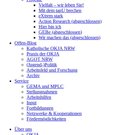
Vielfalt – wir leben Sie!
Mit dem tapU brechen
eXtrem stark
Action Research (abgeschlossen)
Hier bin ich
GEBe (abgeschlossen)
Wir machen das (abgeschlossen)
Offen-Blog
Katholische OKJA NRW
Praxis der OKJA
AGOT NRW
(Jugend-)Politik
Arbeitsfeld und Forschung
Archiv
Service
GEMA und MPLC
Stellungnahmen
Arbeitshilfen
Input
Fortbildungen
Netzwerke & Kooperationen
Fördermöglichkeiten
Über uns
OKJA