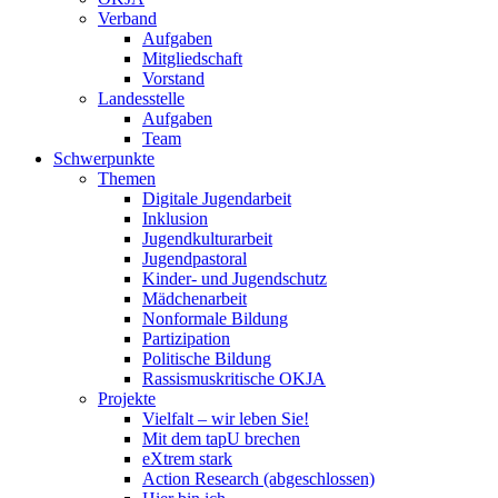
Verband
Aufgaben
Mitgliedschaft
Vorstand
Landesstelle
Aufgaben
Team
Schwerpunkte
Themen
Digitale Jugendarbeit
Inklusion
Jugendkulturarbeit
Jugendpastoral
Kinder- und Jugendschutz
Mädchenarbeit
Nonformale Bildung
Partizipation
Politische Bildung
Rassismuskritische OKJA
Projekte
Vielfalt – wir leben Sie!
Mit dem tapU brechen
eXtrem stark
Action Research (abgeschlossen)