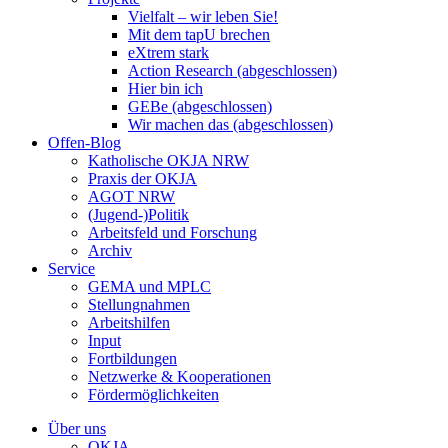
Vielfalt – wir leben Sie!
Mit dem tapU brechen
eXtrem stark
Action Research (abgeschlossen)
Hier bin ich
GEBe (abgeschlossen)
Wir machen das (abgeschlossen)
Offen-Blog
Katholische OKJA NRW
Praxis der OKJA
AGOT NRW
(Jugend-)Politik
Arbeitsfeld und Forschung
Archiv
Service
GEMA und MPLC
Stellungnahmen
Arbeitshilfen
Input
Fortbildungen
Netzwerke & Kooperationen
Fördermöglichkeiten
Über uns
OKJA