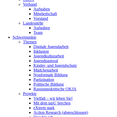
Verband
Aufgaben
Mitgliedschaft
Vorstand
Landesstelle
Aufgaben
Team
Schwerpunkte
Themen
Digitale Jugendarbeit
Inklusion
Jugendkulturarbeit
Jugendpastoral
Kinder- und Jugendschutz
Mädchenarbeit
Nonformale Bildung
Partizipation
Politische Bildung
Rassismuskritische OKJA
Projekte
Vielfalt – wir leben Sie!
Mit dem tapU brechen
eXtrem stark
Action Research (abgeschlossen)